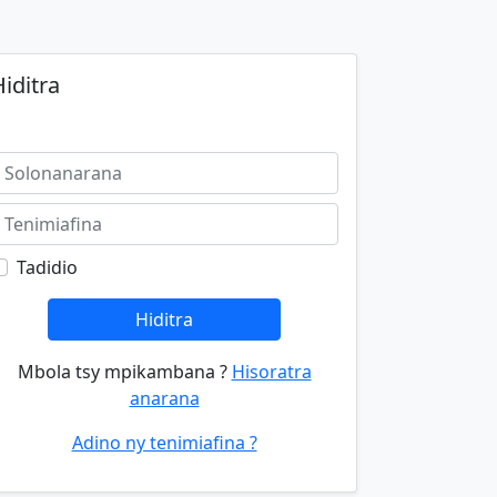
iditra
Tadidio
Hiditra
Mbola tsy mpikambana ?
Hisoratra
anarana
Adino ny tenimiafina ?