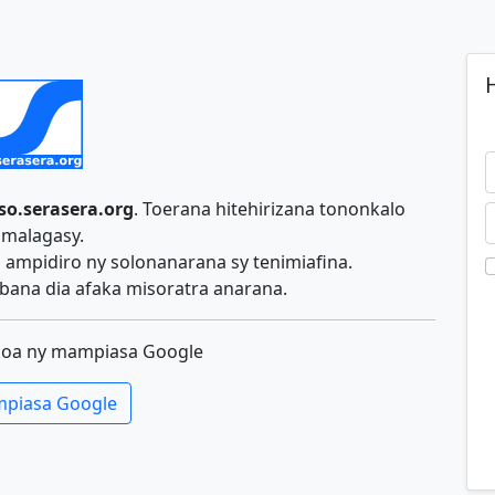
H
so.serasera.org
. Toerana hitehirizana tononkalo
malagasy.
ampidiro ny solonanarana sy tenimiafina.
ana dia afaka misoratra anarana.
koa ny mampiasa Google
piasa Google