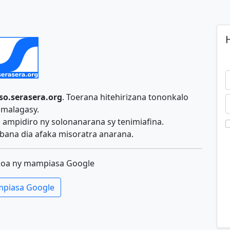
H
so.serasera.org
. Toerana hitehirizana tononkalo
malagasy.
ampidiro ny solonanarana sy tenimiafina.
ana dia afaka misoratra anarana.
koa ny mampiasa Google
piasa Google