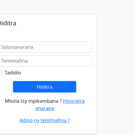
iditra
Tadidio
Hiditra
Mbola tsy mpikambana ?
Hisoratra
anarana
Adino ny tenimiafina ?