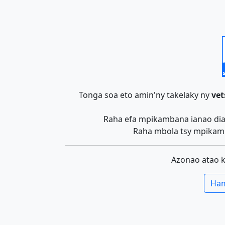
Tonga soa eto amin'ny takelaky ny
vet
Raha efa mpikambana ianao dia 
Raha mbola tsy mpikamb
Azonao atao 
Ham