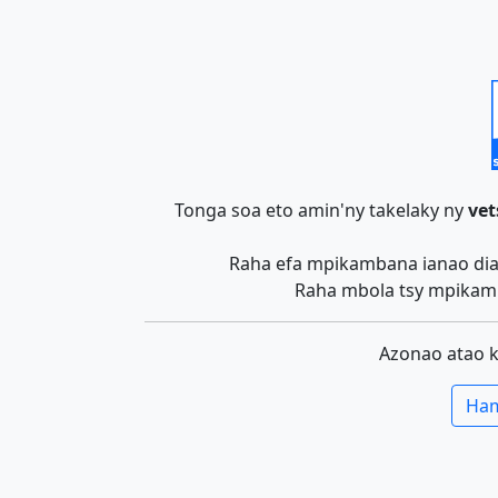
Tonga soa eto amin'ny takelaky ny
vet
Raha efa mpikambana ianao dia 
Raha mbola tsy mpikamb
Azonao atao 
Ham