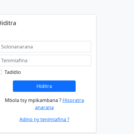
iditra
Tadidio
Hiditra
Mbola tsy mpikambana ?
Hisoratra
anarana
Adino ny tenimiafina ?