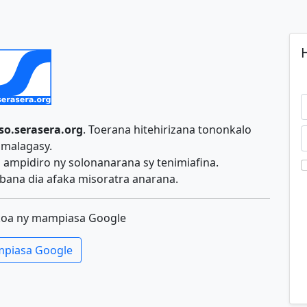
H
so.serasera.org
. Toerana hitehirizana tononkalo
malagasy.
ampidiro ny solonanarana sy tenimiafina.
ana dia afaka misoratra anarana.
koa ny mampiasa Google
piasa Google