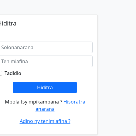
iditra
Tadidio
Hiditra
Mbola tsy mpikambana ?
Hisoratra
anarana
Adino ny tenimiafina ?