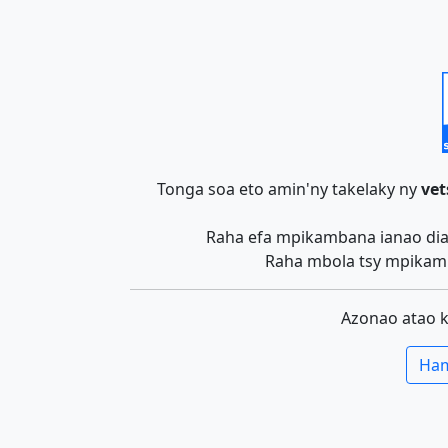
Tonga soa eto amin'ny takelaky ny
vet
Raha efa mpikambana ianao dia 
Raha mbola tsy mpikamb
Azonao atao 
Ham