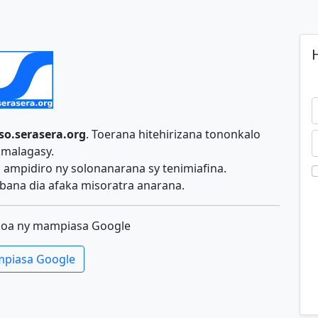
H
so.serasera.org
. Toerana hitehirizana tononkalo
malagasy.
ampidiro ny solonanarana sy tenimiafina.
ana dia afaka misoratra anarana.
koa ny mampiasa Google
piasa Google