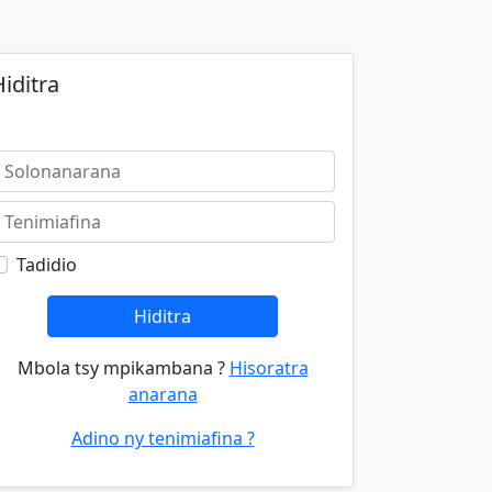
iditra
Tadidio
Hiditra
Mbola tsy mpikambana ?
Hisoratra
anarana
Adino ny tenimiafina ?