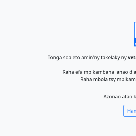
Tonga soa eto amin'ny takelaky ny
vet
Raha efa mpikambana ianao dia 
Raha mbola tsy mpikamb
Azonao atao 
Ham