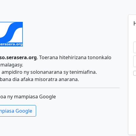
H
so.serasera.org
. Toerana hitehirizana tononkalo
malagasy.
ampidiro ny solonanarana sy tenimiafina.
ana dia afaka misoratra anarana.
koa ny mampiasa Google
piasa Google