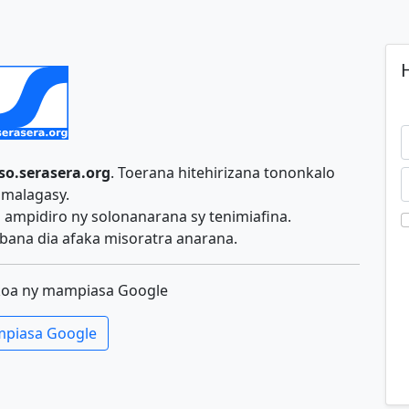
H
so.serasera.org
. Toerana hitehirizana tononkalo
malagasy.
ampidiro ny solonanarana sy tenimiafina.
ana dia afaka misoratra anarana.
koa ny mampiasa Google
piasa Google