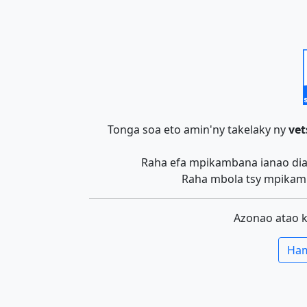
Tonga soa eto amin'ny takelaky ny
vet
Raha efa mpikambana ianao dia 
Raha mbola tsy mpikamb
Azonao atao 
Ham