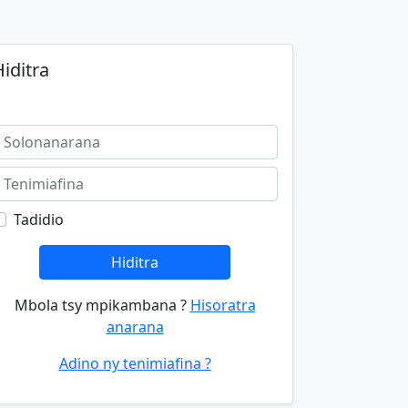
iditra
Tadidio
Hiditra
Mbola tsy mpikambana ?
Hisoratra
anarana
Adino ny tenimiafina ?