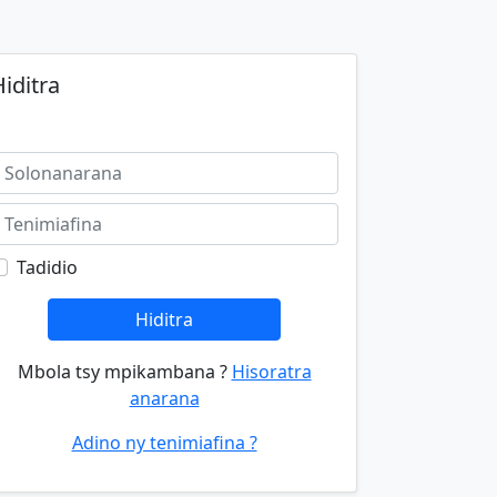
iditra
Tadidio
Hiditra
Mbola tsy mpikambana ?
Hisoratra
anarana
Adino ny tenimiafina ?