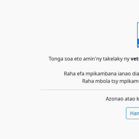
Tonga soa eto amin'ny takelaky ny
vet
Raha efa mpikambana ianao dia 
Raha mbola tsy mpikamb
Azonao atao 
Ham