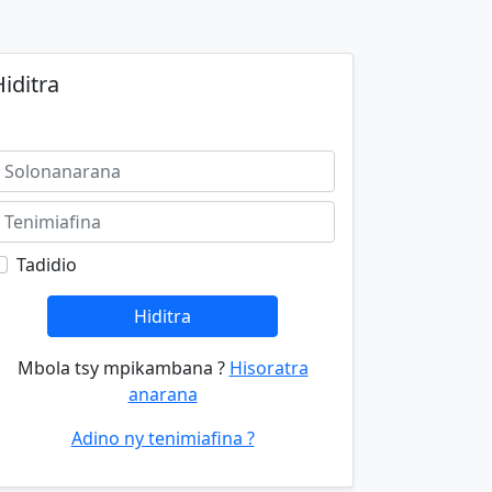
iditra
Tadidio
Hiditra
Mbola tsy mpikambana ?
Hisoratra
anarana
Adino ny tenimiafina ?