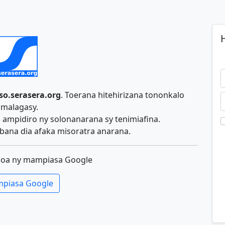
H
so.serasera.org
. Toerana hitehirizana tononkalo
malagasy.
ampidiro ny solonanarana sy tenimiafina.
ana dia afaka misoratra anarana.
koa ny mampiasa Google
piasa Google