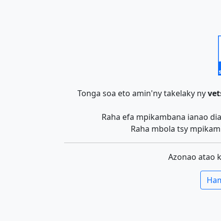
Tonga soa eto amin'ny takelaky ny
vet
Raha efa mpikambana ianao dia 
Raha mbola tsy mpikamb
Azonao atao 
Ham