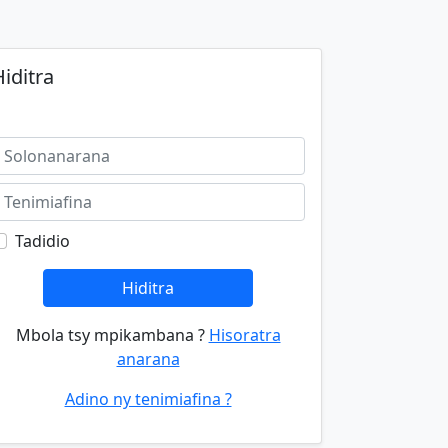
iditra
Tadidio
Hiditra
Mbola tsy mpikambana ?
Hisoratra
anarana
Adino ny tenimiafina ?