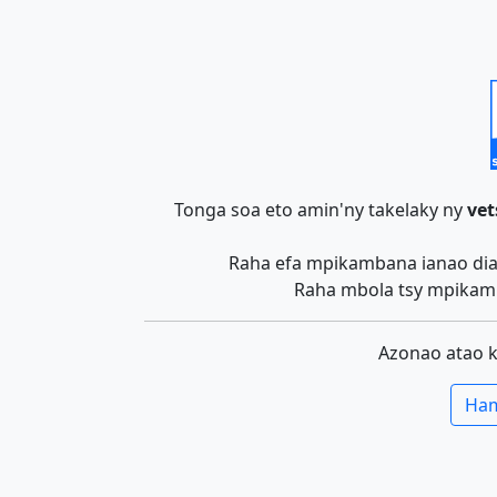
Tonga soa eto amin'ny takelaky ny
vet
Raha efa mpikambana ianao dia 
Raha mbola tsy mpikamb
Azonao atao 
Ham