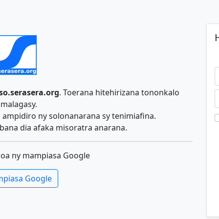
H
so.serasera.org
. Toerana hitehirizana tononkalo
malagasy.
ampidiro ny solonanarana sy tenimiafina.
ana dia afaka misoratra anarana.
koa ny mampiasa Google
piasa Google