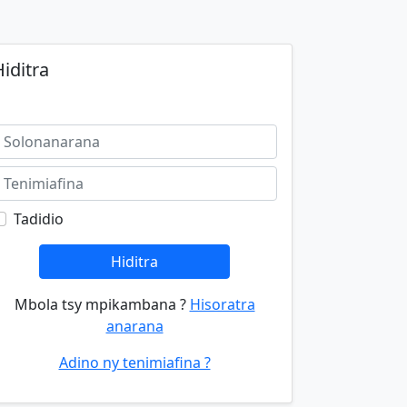
iditra
Tadidio
Hiditra
Mbola tsy mpikambana ?
Hisoratra
anarana
Adino ny tenimiafina ?