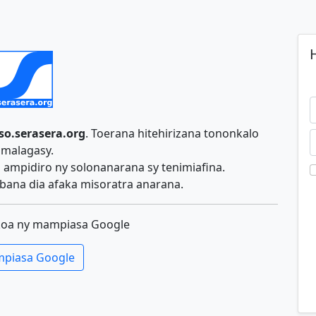
H
so.serasera.org
. Toerana hitehirizana tononkalo
malagasy.
ampidiro ny solonanarana sy tenimiafina.
ana dia afaka misoratra anarana.
koa ny mampiasa Google
piasa Google