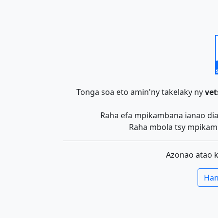
Tonga soa eto amin'ny takelaky ny
vet
Raha efa mpikambana ianao dia 
Raha mbola tsy mpikamb
Azonao atao 
Ham