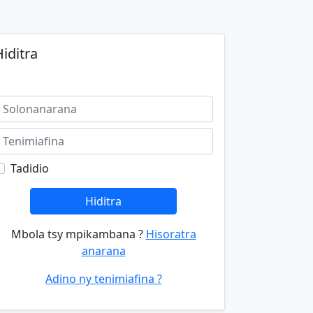
iditra
Tadidio
Hiditra
Mbola tsy mpikambana ?
Hisoratra
anarana
Adino ny tenimiafina ?