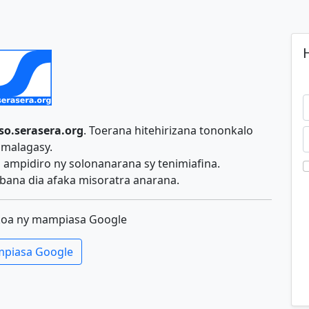
H
so.serasera.org
. Toerana hitehirizana tononkalo
malagasy.
ampidiro ny solonanarana sy tenimiafina.
ana dia afaka misoratra anarana.
koa ny mampiasa Google
piasa Google