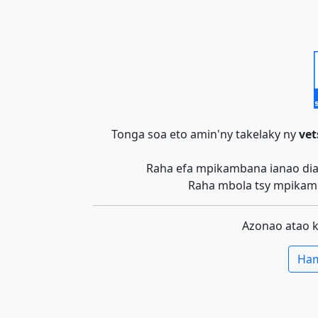
Tonga soa eto amin'ny takelaky ny
vet
Raha efa mpikambana ianao dia 
Raha mbola tsy mpikamb
Azonao atao 
Ham