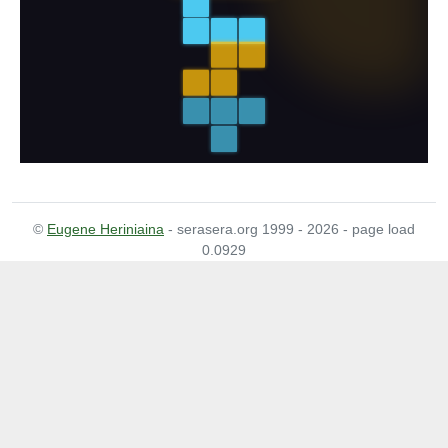
©
Eugene Heriniaina
- serasera.org 1999 - 2026 - page load
0.0929