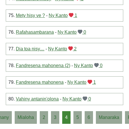
75.
Mety hisy ve ?
-
Ny Kanto
1
76.
Rafahasambarana
-
Ny Kanto
0
77.
Dia toa nisy....
-
Ny Kanto
2
78.
Fandresena mahonena (2)
-
Ny Kanto
0
79.
Fandresena mahonena
-
Ny Kanto
1
80.
Vahiny antanin'olona
-
Ny Kanto
0
hany
Mialoha
2
3
4
5
6
Manaraka