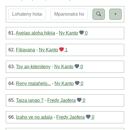
61.
Avelao aloha hikija
-
Ny Kanto
0
62.
Fitiavana
-
Ny Kanto
1
63.
Tsy an-kiteniteny
-
Ny Kanto
0
64.
Reny malahelo...
-
Ny Kanto
0
65.
Taiza ianao ?
-
Fredy Jaofera
0
66.
Izaho ve no adala
-
Fredy Jaofera
0