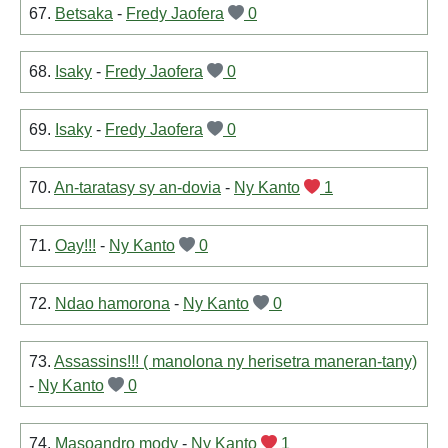
67.
Betsaka
-
Fredy Jaofera
0
68.
Isaky
-
Fredy Jaofera
0
69.
Isaky
-
Fredy Jaofera
0
70.
An-taratasy sy an-dovia
-
Ny Kanto
1
71.
Oay!!!
-
Ny Kanto
0
72.
Ndao hamorona
-
Ny Kanto
0
73.
Assassins!!! ( manolona ny herisetra maneran-tany)
-
Ny Kanto
0
74.
Masoandro mody
-
Ny Kanto
1