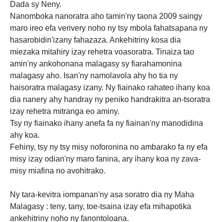
Dada sy Neny.
Nanomboka nanoratra aho tamin'ny taona 2009 saingy
maro ireo efa verivery noho ny tsy mbola fahatsapana ny
hasarobidin'izany fahazaza. Ankehitriny kosa dia
miezaka mitahiry izay rehetra voasoratra. Tinaiza tao
amin'ny ankohonana malagasy sy fiarahamonina
malagasy aho. Isan'ny namolavola ahy ho tia ny
haisoratra malagasy izany. Ny fiainako rahateo ihany koa
dia nanery ahy handray ny peniko handrakitra an-tsoratra
izay rehetra mitranga eo aminy.
Tsy ny fiainako ihany anefa fa ny fiainan'ny manodidina
ahy koa.
Fehiny, tsy ny tsy misy noforonina no ambarako fa ny efa
misy izay odian'ny maro fanina, ary ihany koa ny zava-
misy miafina no avohitrako.
Ny tara-kevitra iompanan'ny asa soratro dia ny Maha
Malagasy : teny, tany, toe-tsaina izay efa mihapotika
ankehitriny noho ny fanontoloana.