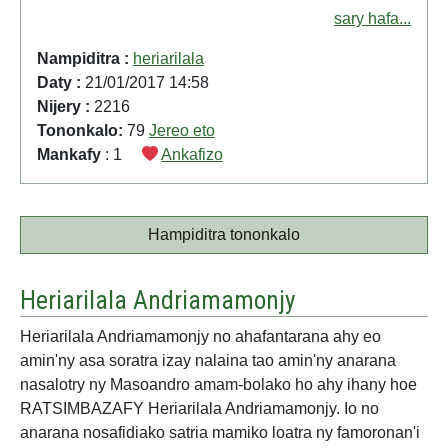
sary hafa...
Nampiditra :
heriarilala
Daty :
21/01/2017 14:58
Nijery :
2216
Tononkalo:
79
Jereo eto
Mankafy
: 1
Ankafizo
Hampiditra tononkalo
Heriarilala Andriamamonjy
Heriarilala Andriamamonjy no ahafantarana ahy eo
amin'ny asa soratra izay nalaina tao amin'ny anarana
nasalotry ny Masoandro amam-bolako ho ahy ihany hoe
RATSIMBAZAFY Heriarilala Andriamamonjy. Io no
anarana nosafidiako satria mamiko loatra ny famoronan'i