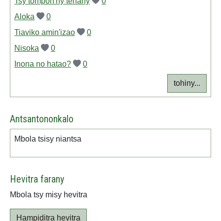
Tsy tompon'ny tenany
0
Aloka
0
Tiaviko amin'izao
0
Nisoka
0
Inona no hatao?
0
tohiny...
Antsantononkalo
Mbola tsisy niantsa
Hevitra farany
Mbola tsy misy hevitra
Hampiditra hevitra