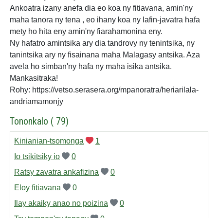
Ankoatra izany anefa dia eo koa ny fitiavana, amin'ny
maha tanora ny tena , eo ihany koa ny lafin-javatra hafa
mety ho hita eny amin'ny fiarahamonina eny.
Ny hafatro amintsika ary dia tandrovy ny tenintsika, ny
tanintsika ary ny fisainana maha Malagasy antsika. Aza
avela ho simban'ny hafa ny maha isika antsika.
Mankasitraka!
Rohy: https://vetso.serasera.org/mpanoratra/heriarilala-
andriamamonjy
Tononkalo ( 79)
Kinianian-tsomonga
1
Io tsikitsiky io
0
Ratsy zavatra ankafizina
0
Eloy fitiavana
0
Ilay akaiky anao no poizina
0