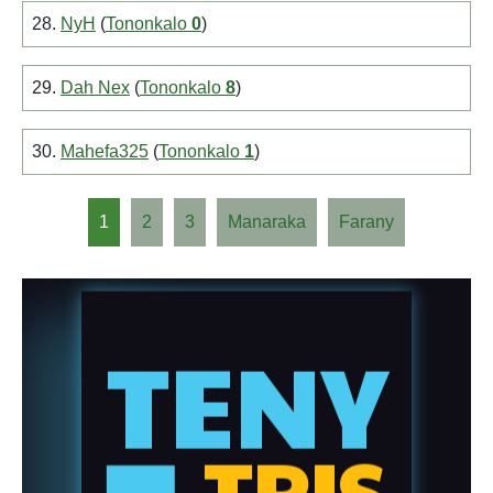
28.
NyH
(
Tononkalo
0
)
29.
Dah Nex
(
Tononkalo
8
)
30.
Mahefa325
(
Tononkalo
1
)
1
2
3
Manaraka
Farany