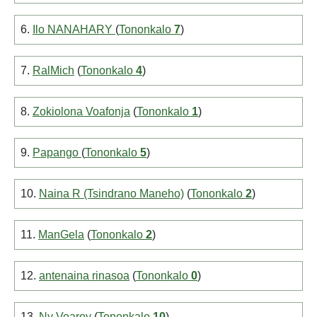
6.
Ilo NANAHARY
(
Tononkalo
7
)
7.
RalMich
(
Tononkalo
4
)
8.
Zokiolona Voafonja
(
Tononkalo
1
)
9.
Papango
(
Tononkalo
5
)
10.
Naina R (Tsindrano Maneho)
(
Tononkalo
2
)
11.
ManGela
(
Tononkalo
2
)
12.
antenaina rinasoa
(
Tononkalo
0
)
13.
Ny Voaroy
(
Tononkalo
10
)