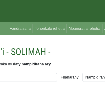
Fandraisana
Tononkalo rehetra
Mpanoratra rehetra
'i - SOLIMAH -
araka ny
daty nampidirana azy
Filaharany