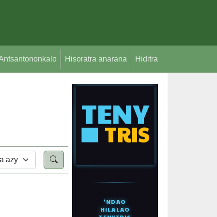
Antsantononkalo
Hisoratra anarana
Hiditra