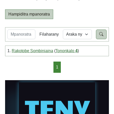
Hampiditra mpanoratra
Filaharany
1.
Rakotobe Sombiniaina
(
Tononkalo
4
)
1