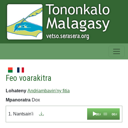
Feo voarakitra
Lohateny
Andriambavin'ny fitia
Mpanoratra
Dox
Audio
1. Nantsain'i
00:00
00:00
Player