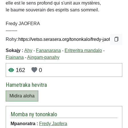
elle est le sens profond qui s'unit aux mystères,
le baume souverain des esprits sans sommeil.
Fredy JAOFERA
--------
Rohy:
Sokajy :
Ahy
-
Fananarana
-
Eritreritra mandalo
-
Fiainana
-
Aingam-panahy
162
0
Hametraka hevitra
Midira aloha
Momba ny tononkalo
Mpanoratra :
Fredy Jaofera