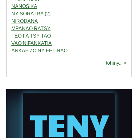
NANOSIKA
NY SORATRA (2)
NIRODANA
MPANAO RATSY
TEO FA TSY TAO
VAO NIFANKATIA
ANKAFIZO NY FETINAO
tohiny... >