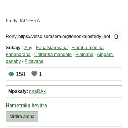
Fredy JAOFERA
--------
Rohy:
Sokajy :
Ahy
-
Fahatsiarovana
-
Fiaraha-monina
-
Fananarana
-
Eritreritra mandalo
-
Fiainana
-
Aingam-
panahy
-
Fitiavana
158
1
Mpakafy:
rinaRAk
Hametraka hevitra
Midira aloha