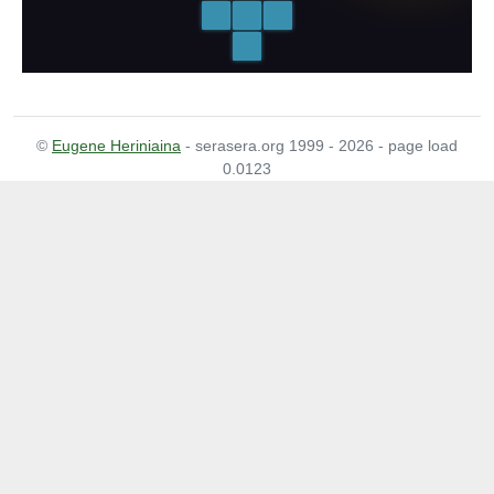
©
Eugene Heriniaina
- serasera.org 1999 - 2026 - page load
0.0123