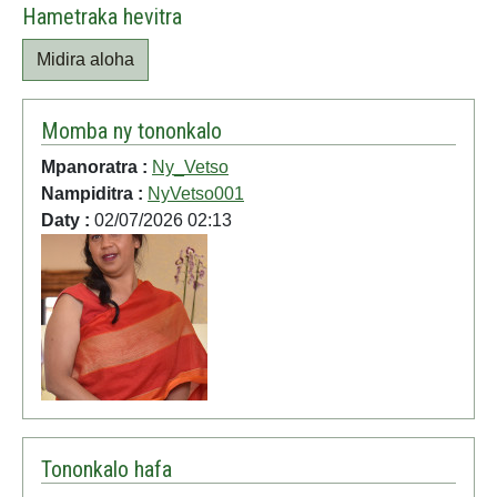
Hametraka hevitra
Midira aloha
Momba ny tononkalo
Mpanoratra :
Ny_Vetso
Nampiditra :
NyVetso001
Daty :
02/07/2026 02:13
Tononkalo hafa