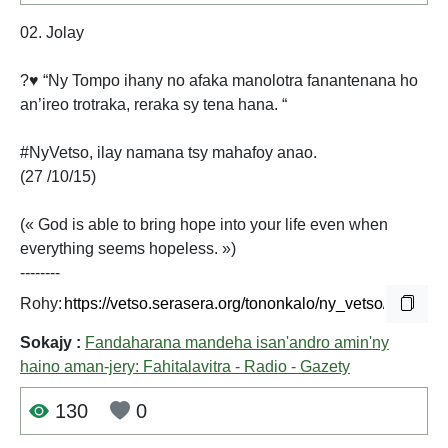
02. Jolay
?♥️ “Ny Tompo ihany no afaka manolotra fanantenana ho
an’ireo trotraka, reraka sy tena hana. “
#NyVetso, ilay namana tsy mahafoy anao.
(27 /10/15)
(« God is able to bring hope into your life even when
everything seems hopeless. »)
--------
Rohy:
Sokajy :
Fandaharana mandeha isan'andro amin'ny
haino aman-jery: Fahitalavitra - Radio - Gazety
130
0