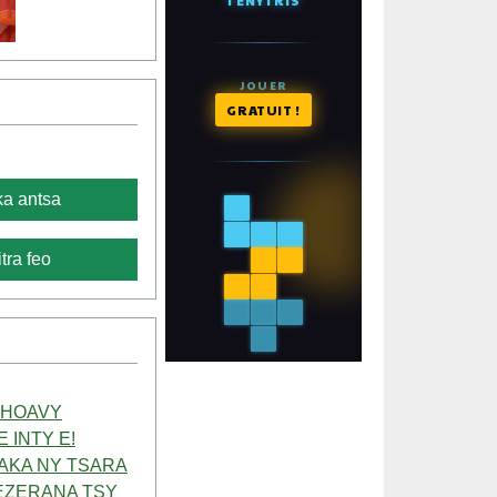
a antsa
tra feo
 HOAVY
 INTY E!
AKA NY TSARA
EZERANA TSY