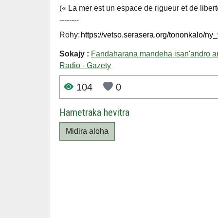
(« La mer est un espace de rigueur et de libe
--------
Rohy:
Sokajy :
Fandaharana mandeha isan'andro amin
Radio - Gazety
104
0
Hametraka hevitra
Midira aloha