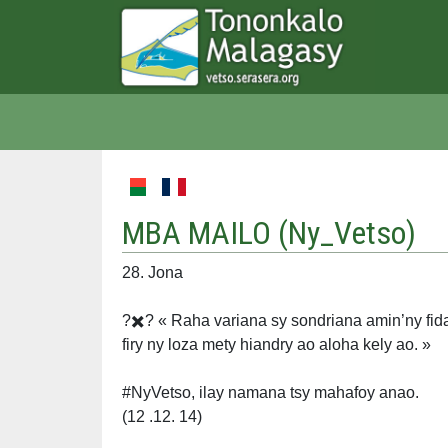
MBA MAILO (
Ny_Vetso
)
28. Jona
?️✖️? « Raha variana sy sondriana amin’ny fi
firy ny loza mety hiandry ao aloha kely ao. »
#NyVetso, ilay namana tsy mahafoy anao.
(12 .12. 14)