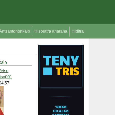
Antsantononkalo
Hisoratra anarana
Hiditra
alo
etso
tso001
04:57