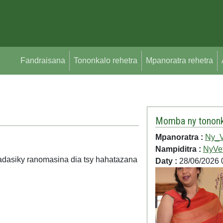
Fandraisana
Tononkalo rehetra
Mpanoratra rehetra
Momba ny tononk
Mpanoratra :
Ny_V
Nampiditra :
NyVe
dadasiky ranomasina dia tsy hahatazana
Daty :
28/06/2026 