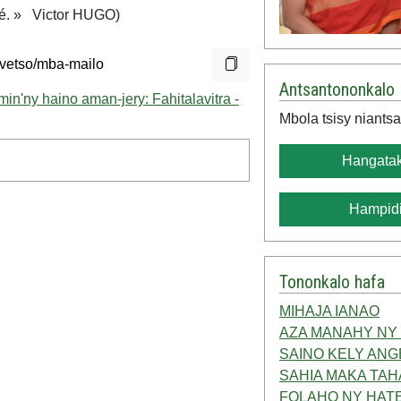
rté. » Victor HUGO)
Antsantononkalo
'ny haino aman-jery: Fahitalavitra -
Mbola tsisy niantsa
Hangatak
Hampidi
Tononkalo hafa
MIHAJA IANAO
AZA MANAHY NY
SAINO KELY ANGE
SAHIA MAKA TAH
FOLAHO NY HAT