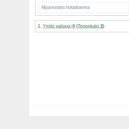
1.
Yroits valisoa rft
(
Tononkalo
3
)