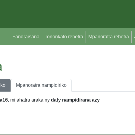
Fandraisana
Tononkalo rehetra
Mpanoratra rehetra
a
iko
Mpanoratra nampidiriko
oa16
, milahatra araka ny
daty nampidirana azy