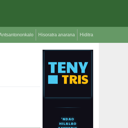
Antsantononkalo
Hisoratra anarana
Hiditra