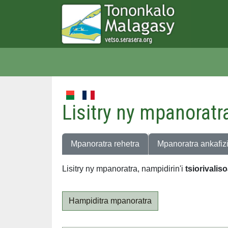
Lisitry ny mpanoratr
Mpanoratra rehetra
Mpanoratra ankafiz
Lisitry ny mpanoratra, nampidirin'i
tsiorivalis
Hampiditra mpanoratra