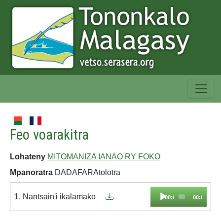
Feo voarakitra
Lohateny
MITOMANIZA IANAO RY FOKO
Mpanoratra
DADAFARAtolotra
Audio
1. Nantsain'i ikalamako
00:00
00:00
Player