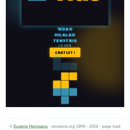
©
Eugene Heriniaina
- serasera.org 1999 - 2026 - page load