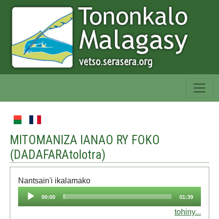
MITOMANIZA IANAO RY FOKO
(
DADAFARAtolotra
)
Nantsain'i ikalamako
Audio
00:00
01:39
Player
tohiny...