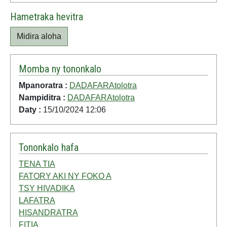
Hametraka hevitra
Midira aloha
Momba ny tononkalo
Mpanoratra :
DADAFARAtolotra
Nampiditra :
DADAFARAtolotra
Daty :
15/10/2024 12:06
Tononkalo hafa
TENA TIA
FATORY AKI NY FOKO A
TSY HIVADIKA
LAFATRA
HISANDRATRA
FITIA