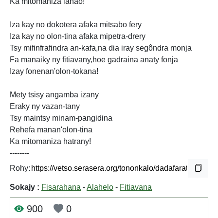
Ka mitomaniza ianao!
Iza kay no dokotera afaka mitsabo fery
Iza kay no olon-tina afaka mipetra-drery
Tsy mifinfrafindra an-kafa,na dia iray segôndra monja
Fa manaiky ny fitiavany,hoe gadraina anaty fonja
Izay fonenan'olon-tokana!
Mety tsisy angamba izany
Eraky ny vazan-tany
Tsy maintsy minam-pangidina
Rehefa manan'olon-tina
Ka mitomaniza hatrany!
--------
Rohy:
Sokajy :
Fisarahana
-
Alahelo
-
Fitiavana
900
0