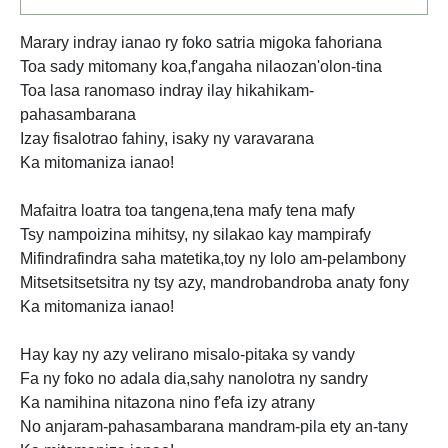
Marary indray ianao ry foko satria migoka fahoriana
Toa sady mitomany koa,f'angaha nilaozan'olon-tina
Toa lasa ranomaso indray ilay hikahikam-
pahasambarana
Izay fisalotrao fahiny, isaky ny varavarana
Ka mitomaniza ianao!
Mafaitra loatra toa tangena,tena mafy tena mafy
Tsy nampoizina mihitsy, ny silakao kay mampirafy
Mifindrafindra saha matetika,toy ny lolo am-pelambony
Mitsetsitsetsitra ny tsy azy, mandrobandroba anaty fony
Ka mitomaniza ianao!
Hay kay ny azy velirano misalo-pitaka sy vandy
Fa ny foko no adala dia,sahy nanolotra ny sandry
Ka namihina nitazona nino f'efa izy atrany
No anjaram-pahasambarana mandram-pila ety an-tany