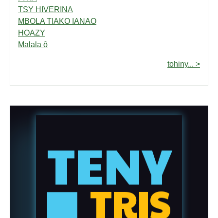
TSY HIVERINA
MBOLA TIAKO IANAO
HOAZY
Malala ô
tohiny... >