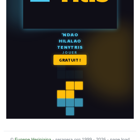
©
Eugene Heriniaina
- serasera.org 1999 - 2026 - page load