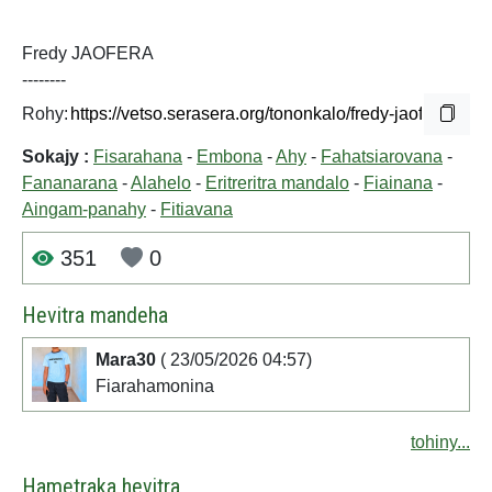
Fredy JAOFERA
--------
Rohy:
Sokajy :
Fisarahana
-
Embona
-
Ahy
-
Fahatsiarovana
-
Fananarana
-
Alahelo
-
Eritreritra mandalo
-
Fiainana
-
Aingam-panahy
-
Fitiavana
351
0
Hevitra mandeha
Mara30
( 23/05/2026 04:57)
Fiarahamonina
tohiny...
Hametraka hevitra