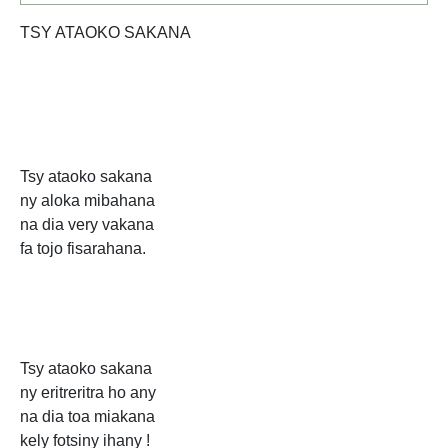
TSY ATAOKO SAKANA
Tsy ataoko sakana
ny aloka mibahana
na dia very vakana
fa tojo fisarahana.
Tsy ataoko sakana
ny eritreritra ho any
na dia toa miakana
kely fotsiny ihany !