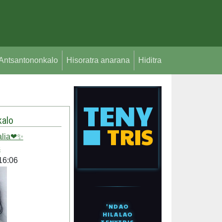
Antsantononkalo
Hisoratra anarana
Hiditra
alo
alia❤✨
s
16:06