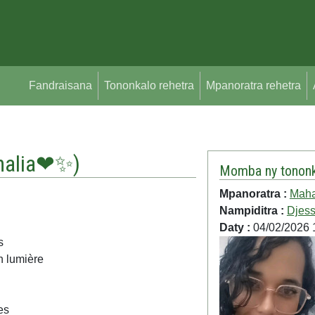
Fandraisana
Tononkalo rehetra
Mpanoratra rehetra
halia❤✨
)
Momba ny tononk
Mpanoratra :
Mah
Nampiditra :
Djes
Daty :
04/02/2026 
s
n lumière
es