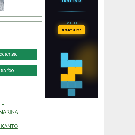
a antsa
tra feo
LE
MARINA
 KANTO