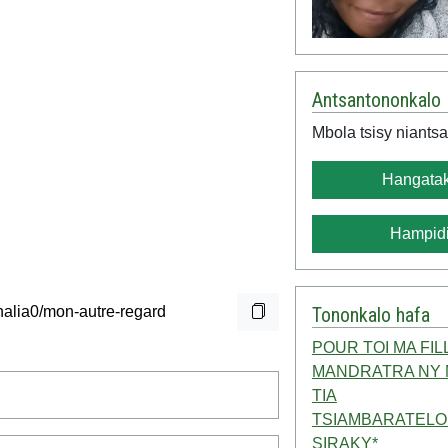
Antsantononkalo
Mbola tsisy niantsa
Hangatak
Hampidi
Tononkalo hafa
POUR TOI MA FIL
MANDRATRA NY 
TIA
TSIAMBARATELO
SIRAKY*