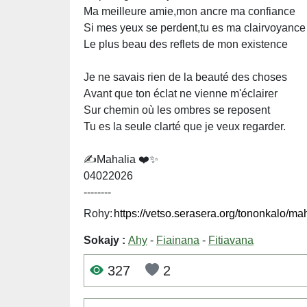
Ma meilleure amie,mon ancre ma confiance
Si mes yeux se perdent,tu es ma clairvoyance
Le plus beau des reflets de mon existence
Je ne savais rien de la beauté des choses
Avant que ton éclat ne vienne m'éclairer
Sur chemin où les ombres se reposent
Tu es la seule clarté que je veux regarder.
✍️Mahalia ❤️✨
04022026
--------
Rohy:
Sokajy :
Ahy
-
Fiainana
-
Fitiavana
327
2