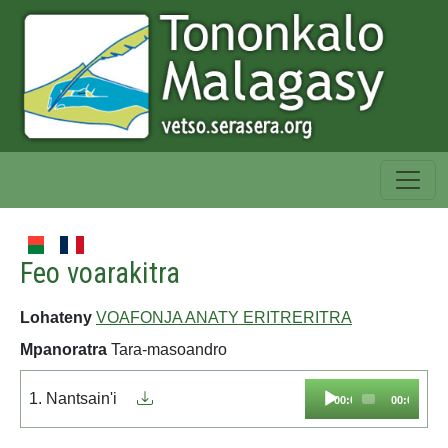
Feo voarakitra
Lohateny
VOAFONJA ANATY ERITRERITRA
Mpanoratra
Tara-masoandro
Audio
1. Nantsain'i
00:00
00:00
Player