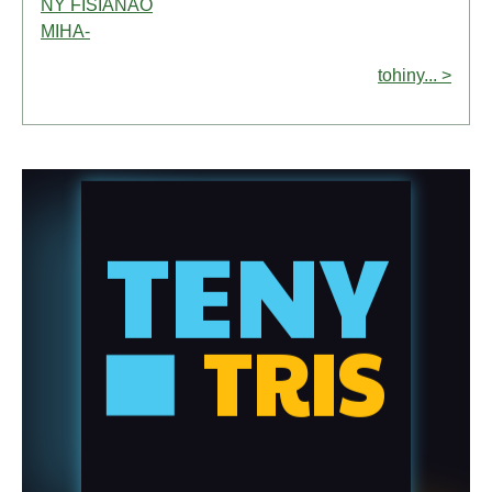
NY FISIANAO
MIHA-
tohiny... >