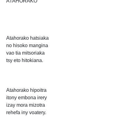
ATAHORAKO
Atahorako hatsiaka
no hisoko mangina
vao tia mitsoriaka
tsy eto hitokiana.
Atahorako hipoitra
itony embona irery
izay mora mizotra
rehefa iny voatery.