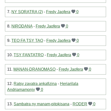
7.
NY SORATRA (2)
-
Fredy Jaofera
0
8.
NIRODANA
-
Fredy Jaofera
0
9.
TEO FA TSY TAO
-
Fredy Jaofera
0
10.
TSY FANTATRO
-
Fredy Jaofera
0
11.
MANAN-DRANOMASO
-
Fredy Jaofera
0
12.
Ratsy zavatra ankafizina
-
Heriarilala
Andriamamonjy
0
13.
Sambatra ny manam-pitokisana
-
RODER
0