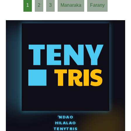
1
2
3
Manaraka
Farany