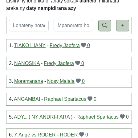
Lisitry ny tononkalo, anaty sokajy
alahelo
, milahatra
araka ny
daty nampidirana azy
1.
TIAKO IHANY
-
Fredy Jaofera
0
2.
NANOSIKA
-
Fredy Jaofera
0
3.
Moramanana
-
Nosy Malala
0
4.
ANGAMBA!
-
Raphael Spartacus
0
5.
ADY... ( NY ANDRI-FARA )
-
Raphael Spartacus
0
6.
Y Ange vs RODER
-
RODER
0