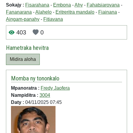
Sokajy :
Fisarahana
-
Embona
-
Ahy
-
Fahatsiarovana
-
Fananarana
-
Alahelo
-
Eritreritra mandalo
-
Fiainana
-
Aingam-panahy
-
Fitiavana
403
0
Hametraka hevitra
Midira aloha
Momba ny tononkalo
Mpanoratra :
Fredy Jaofera
Nampiditra :
3004
Daty :
04/11/2025 07:45