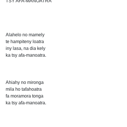
TSY AFA-MANOATRA
Alahelo no mamely
te hampiteny loatra
iny lasa, na dia kely
ka tsy afa-manoatra.
Ahiahy no mironga
mila ho tafahoatra
fa moramora tonga
ka tsy afa-manoatra.