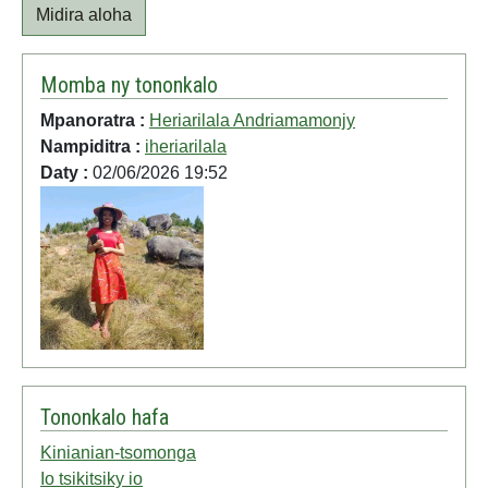
Midira aloha
Momba ny tononkalo
Mpanoratra :
Heriarilala Andriamamonjy
Nampiditra :
iheriarilala
Daty :
02/06/2026 19:52
Tononkalo hafa
Kinianian-tsomonga
Io tsikitsiky io