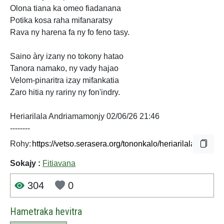
Olona tiana ka omeo fiadanana
Potika kosa raha mifanaratsy
Rava ny harena fa ny fo feno tasy.
Saino àry izany no tokony hatao
Tanora namako, ny vady hajao
Velom-pinaritra izay mifankatia
Zaro hitia ny rariny ny fon'indry.
Heriarilala Andriamamonjy 02/06/26 21:46
--------
Rohy:
Sokajy :
Fitiavana
304
0
Hametraka hevitra