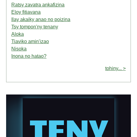
Ratsy zavatra ankafizina
Eloy fitiavana
Ilay akaiky anao no poizina
Tsy tompon'ny tenany
Aloka
Tiaviko amin'izao
Nisoka
Inona no hatao?
tohiny... >