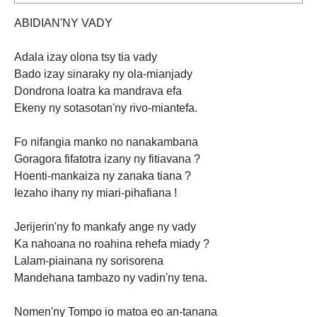
ABIDIAN'NY VADY
Adala izay olona tsy tia vady
Bado izay sinaraky ny ola-mianjady
Dondrona loatra ka mandrava efa
Ekeny ny sotasotan'ny rivo-miantefa.
Fo nifangia manko no nanakambana
Goragora fifatotra izany ny fitiavana ?
Hoenti-mankaiza ny zanaka tiana ?
Iezaho ihany ny miari-pihafiana !
Jerijerin'ny fo mankafy ange ny vady
Ka nahoana no roahina rehefa miady ?
Lalam-piainana ny sorisorena
Mandehana tambazo ny vadin'ny tena.
Nomen'ny Tompo io matoa eo an-tanana