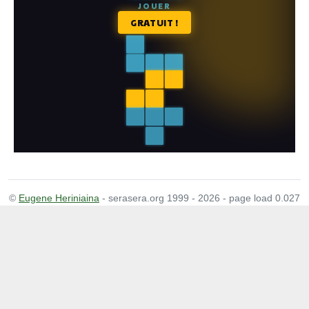
©
Eugene Heriniaina
- serasera.org 1999 - 2026 - page load 0.027