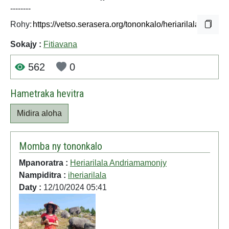
--------
Rohy:
Sokajy :
Fitiavana
562
0
Hametraka hevitra
Midira aloha
Momba ny tononkalo
Mpanoratra :
Heriarilala Andriamamonjy
Nampiditra :
iheriarilala
Daty :
12/10/2024 05:41