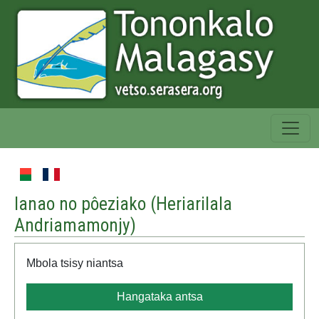
Ianao no pôeziako (
Heriarilala
Andriamamonjy
)
Mbola tsisy niantsa
Hangataka antsa