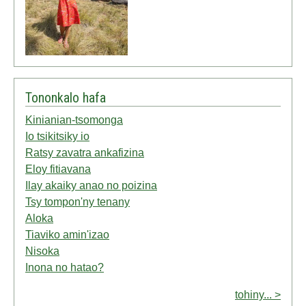
Tononkalo hafa
Kinianian-tsomonga
Io tsikitsiky io
Ratsy zavatra ankafizina
Eloy fitiavana
Ilay akaiky anao no poizina
Tsy tompon'ny tenany
Aloka
Tiaviko amin'izao
Nisoka
Inona no hatao?
tohiny... >