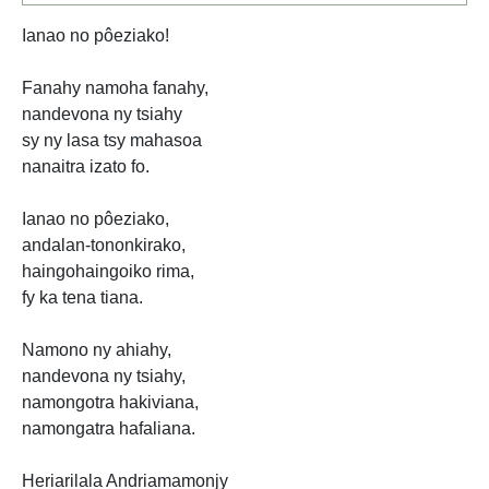
Ianao no pôeziako!
Fanahy namoha fanahy,
nandevona ny tsiahy
sy ny lasa tsy mahasoa
nanaitra izato fo.
Ianao no pôeziako,
andalan-tononkirako,
haingohaingoiko rima,
fy ka tena tiana.
Namono ny ahiahy,
nandevona ny tsiahy,
namongotra hakiviana,
namongatra hafaliana.
Heriarilala Andriamamonjy