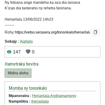
Ny fotoana ange mandeha ka aza dia laniana
K'izao dia tanteraho ny rehetra faniriana.
Heriarilala 13/06/2022 14h23
--------
Rohy:
Sokajy :
Alahelo
147
0
Hametraka hevitra
Midira aloha
Momba ny tononkalo
Mpanoratra :
Heriarilala Andriamamonjy
Nampiditra :
iheriarilala