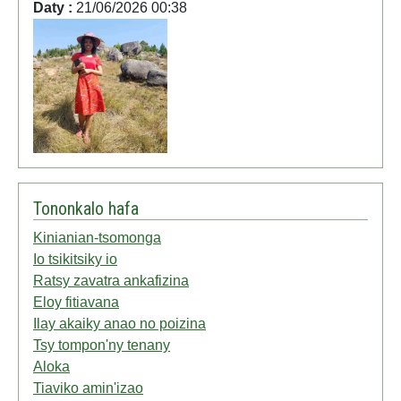
Daty :
21/06/2026 00:38
Tononkalo hafa
Kinianian-tsomonga
Io tsikitsiky io
Ratsy zavatra ankafizina
Eloy fitiavana
Ilay akaiky anao no poizina
Tsy tompon'ny tenany
Aloka
Tiaviko amin'izao