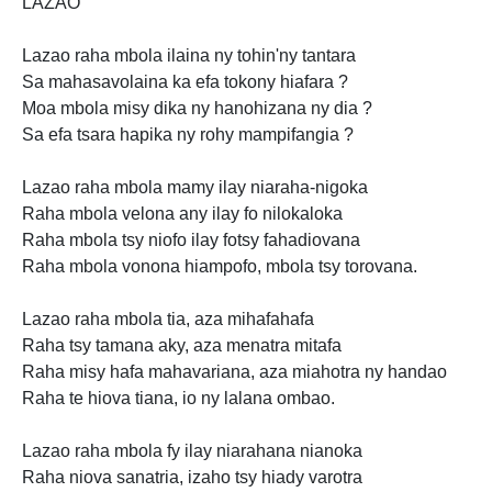
LAZAO
Lazao raha mbola ilaina ny tohin'ny tantara
Sa mahasavolaina ka efa tokony hiafara ?
Moa mbola misy dika ny hanohizana ny dia ?
Sa efa tsara hapika ny rohy mampifangia ?
Lazao raha mbola mamy ilay niaraha-nigoka
Raha mbola velona any ilay fo nilokaloka
Raha mbola tsy niofo ilay fotsy fahadiovana
Raha mbola vonona hiampofo, mbola tsy torovana.
Lazao raha mbola tia, aza mihafahafa
Raha tsy tamana aky, aza menatra mitafa
Raha misy hafa mahavariana, aza miahotra ny handao
Raha te hiova tiana, io ny lalana ombao.
Lazao raha mbola fy ilay niarahana nianoka
Raha niova sanatria, izaho tsy hiady varotra