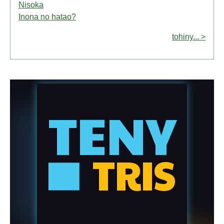
Nisoka
Inona no hatao?
tohiny... >