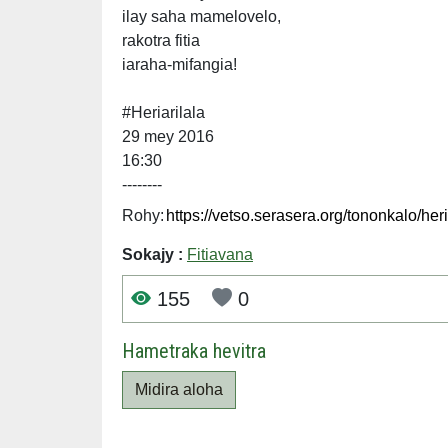
ilay saha mamelovelo,
rakotra fitia
iaraha-mifangia!
#Heriarilala
29 mey 2016
16:30
--------
Rohy:
Sokajy :
Fitiavana
155
0
Hametraka hevitra
Midira aloha