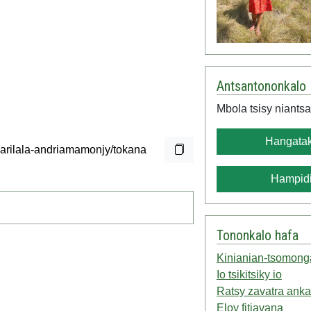
Antsantononkalo
Mbola tsisy niantsa
Hangatak
Hampidi
Tononkalo hafa
Kinianian-tsomong
Io tsikitsiky io
Ratsy zavatra anka
Eloy fitiavana