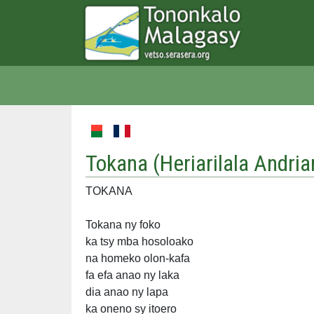
Tokana (
Heriarilala Andr
TOKANA
Tokana ny foko
ka tsy mba hosoloako
na homeko olon-kafa
fa efa anao ny laka
dia anao ny lapa
ka oneno sy itoero