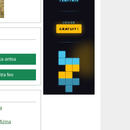
a antsa
tra feo
a
fizina