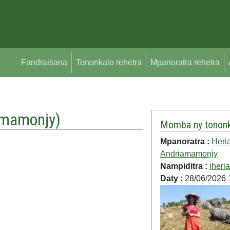
Fandraisana
Tononkalo rehetra
Mpanoratra rehetra
iamamonjy
)
Momba ny tononk
Mpanoratra :
Heria
Andriamamonjy
Nampiditra :
iheria
Daty :
28/06/2026 