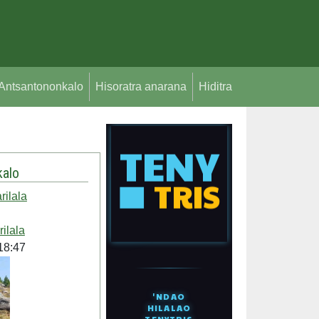
Antsantononkalo
Hisoratra anarana
Hiditra
alo
rilala
rilala
18:47