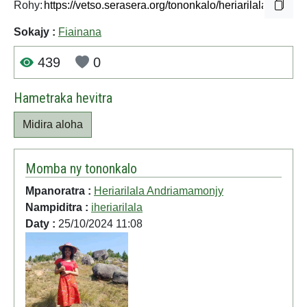
Rohy:
Sokajy :
Fiainana
439
0
Hametraka hevitra
Midira aloha
Momba ny tononkalo
Mpanoratra :
Heriarilala Andriamamonjy
Nampiditra :
iheriarilala
Daty :
25/10/2024 11:08