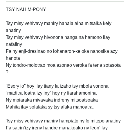
TSY NAHIM-PONY
Tsy misy vehivavy maniry hanala aina mitsaika kely
anatiny
Tsy misy vehivavy hivonona hangaina hamono ilay
nafafiny
Fa ny enji-dresinao no lohanaron-keloka nanosika azy
hanota
Ny tondro-molotrao moa azonao veroka fa tena sotasota
?
“Esory io” hoy ilay tiany fa izaho tsy mbola vonona
“maditra loatra izy iny” hoy ny fiarahamonina
Ny mpiaraka mivavaka indreny mitsoatsoaka
Mahita ilay solafaka sy tsy afaka manoatra.
Tsy misy vehivavy maniry hampiato ny fo mitepo anatiny
Fa satrin’izy ireny handre manakoako ny feon’ilay