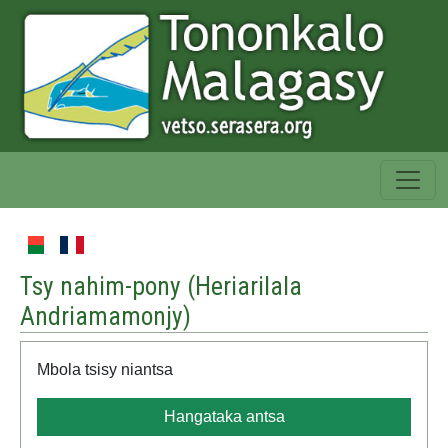
Tsy nahim-pony (
Heriarilala
Andriamamonjy
)
Mbola tsisy niantsa
Hangataka antsa