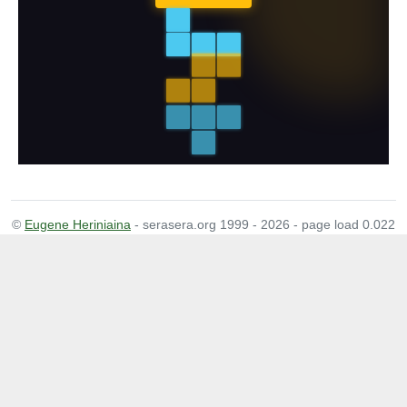
©
Eugene Heriniaina
- serasera.org 1999 - 2026 - page load 0.022