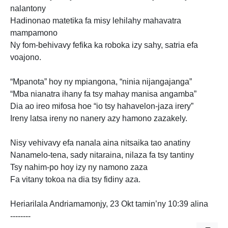
nalantony
Hadinonao matetika fa misy lehilahy mahavatra
mampamono
Ny fom-behivavy fefika ka roboka izy sahy, satria efa
voajono.
“Mpanota” hoy ny mpiangona, “ninia nijangajanga”
“Mba nianatra ihany fa tsy mahay manisa angamba”
Dia ao ireo mifosa hoe “io tsy hahavelon-jaza irery”
Ireny latsa ireny no nanery azy hamono zazakely.
Nisy vehivavy efa nanala aina nitsaika tao anatiny
Nanamelo-tena, sady nitaraina, nilaza fa tsy tantiny
Tsy nahim-po hoy izy ny namono zaza
Fa vitany tokoa na dia tsy fidiny aza.
Heriarilala Andriamamonjy, 23 Okt tamin’ny 10:39 alina
--------