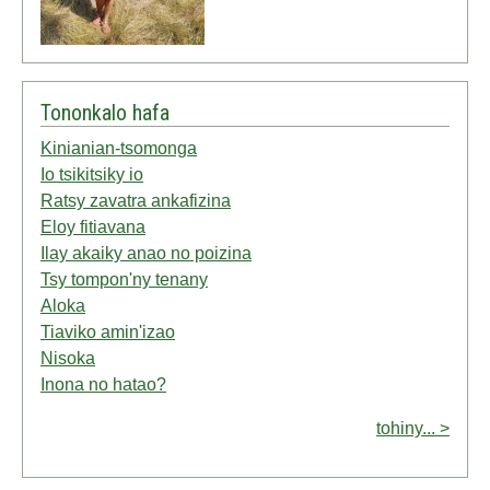
Tononkalo hafa
Kinianian-tsomonga
Io tsikitsiky io
Ratsy zavatra ankafizina
Eloy fitiavana
Ilay akaiky anao no poizina
Tsy tompon'ny tenany
Aloka
Tiaviko amin'izao
Nisoka
Inona no hatao?
tohiny... >