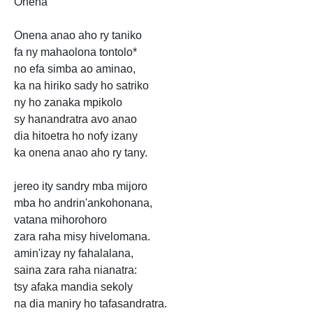
Onena
Onena anao aho ry taniko
fa ny mahaolona tontolo*
no efa simba ao aminao,
ka na hiriko sady ho satriko
ny ho zanaka mpikolo
sy hanandratra avo anao
dia hitoetra ho nofy izany
ka onena anao aho ry tany.
jereo ity sandry mba mijoro
mba ho andrin'ankohonana,
vatana mihorohoro
zara raha misy hivelomana.
amin'izay ny fahalalana,
saina zara raha nianatra:
tsy afaka mandia sekoly
na dia maniry ho tafasandratra.