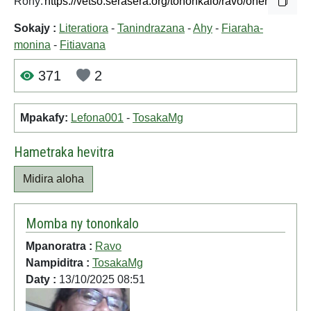
Rohy:
Sokajy :
Literatiora
-
Tanindrazana
-
Ahy
-
Fiaraha-
monina
-
Fitiavana
371
2
Mpakafy:
Lefona001
-
TosakaMg
Hametraka hevitra
Midira aloha
Momba ny tononkalo
Mpanoratra :
Ravo
Nampiditra :
TosakaMg
Daty :
13/10/2025 08:51