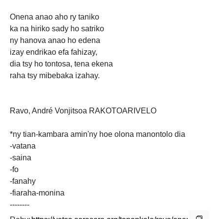
Onena anao aho ry taniko
ka na hiriko sady ho satriko
ny hanova anao ho edena
izay endrikao efa fahizay,
dia tsy ho tontosa, tena ekena
raha tsy mibebaka izahay.
Ravo, André Vonjitsoa RAKOTOARIVELO
*ny tian-kambara amin'ny hoe olona manontolo dia
-vatana
-saina
-fo
-fanahy
-fiaraha-monina
--------