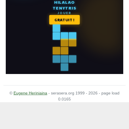
©
Eugene Heriniaina
- serasera.org 1999 - 2026 - page load
0.0165