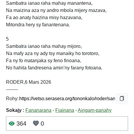
Sambatra ianao raha mahay manantena,
Na maizina aza ny andro mbola mijery mazava,
Fa ao anaty haizina misy hazavana,
Mitondra hery sy fanantenana.
5
Sambatra ianao raha mahay mijoro,
Na mafy aza ny ady tsy manaiky ho torotoro,
Fa ny fo matanjaka sy feno finoana,
No hahita fandresena amin’ny farany fotoana.
RODER,6 Mars 2026
--------
Rohy:
Sokajy :
Fananarana
-
Fiainana
-
Aingam-panahy
364
0