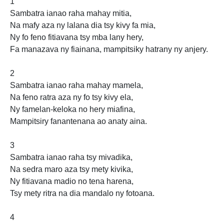
1
Sambatra ianao raha mahay mitia,
Na mafy aza ny lalana dia tsy kivy fa mia,
Ny fo feno fitiavana tsy mba lany hery,
Fa manazava ny fiainana, mampitsiky hatrany ny anjery.
2
Sambatra ianao raha mahay mamela,
Na feno ratra aza ny fo tsy kivy ela,
Ny famelan-keloka no hery miafina,
Mampitsiry fanantenana ao anaty aina.
3
Sambatra ianao raha tsy mivadika,
Na sedra maro aza tsy mety kivika,
Ny fitiavana madio no tena harena,
Tsy mety ritra na dia mandalo ny fotoana.
4