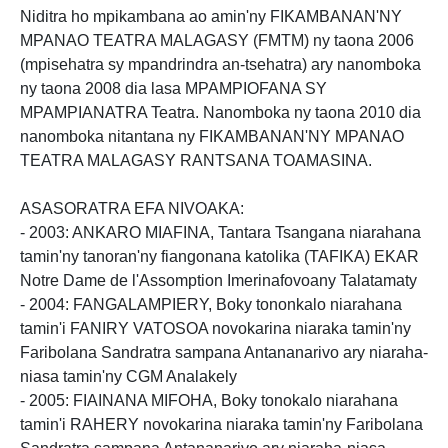
Niditra ho mpikambana ao amin'ny FIKAMBANAN'NY
MPANAO TEATRA MALAGASY (FMTM) ny taona 2006
(mpisehatra sy mpandrindra an-tsehatra) ary nanomboka
ny taona 2008 dia lasa MPAMPIOFANA SY
MPAMPIANATRA Teatra. Nanomboka ny taona 2010 dia
nanomboka nitantana ny FIKAMBANAN'NY MPANAO
TEATRA MALAGASY RANTSANA TOAMASINA.
ASASORATRA EFA NIVOAKA:
- 2003: ANKARO MIAFINA, Tantara Tsangana niarahana
tamin'ny tanoran'ny fiangonana katolika (TAFIKA) EKAR
Notre Dame de l'Assomption Imerinafovoany Talatamaty
- 2004: FANGALAMPIERY, Boky tononkalo niarahana
tamin'i FANIRY VATOSOA novokarina niaraka tamin'ny
Faribolana Sandratra sampana Antananarivo ary niaraha-
niasa tamin'ny CGM Analakely
- 2005: FIAINANA MIFOHA, Boky tonokalo niarahana
tamin'i RAHERY novokarina niaraka tamin'ny Faribolana