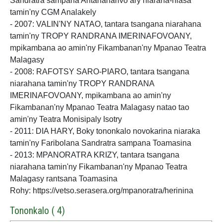
Sandratra sampana Antananarivo ary niaraha-niasa
tamin'ny CGM Analakely
- 2007: VALIN'NY NATAO, tantara tsangana niarahana
tamin'ny TROPY RANDRANA IMERINAFOVOANY,
mpikambana ao amin'ny Fikambanan'ny Mpanao Teatra
Malagasy
- 2008: RAFOTSY SARO-PIARO, tantara tsangana
niarahana tamin'ny TROPY RANDRANA
IMERINAFOVOANY, mpikambana ao amin'ny
Fikambanan'ny Mpanao Teatra Malagasy natao tao
amin'ny Teatra Monisipaly Isotry
- 2011: DIA HARY, Boky tononkalo novokarina niaraka
tamin'ny Faribolana Sandratra sampana Toamasina
- 2013: MPANORATRA KRIZY, tantara tsangana
niarahana tamin'ny Fikambanan'ny Mpanao Teatra
Malagasy rantsana Toamasina
Rohy: https://vetso.serasera.org/mpanoratra/herinina
Tononkalo ( 4)