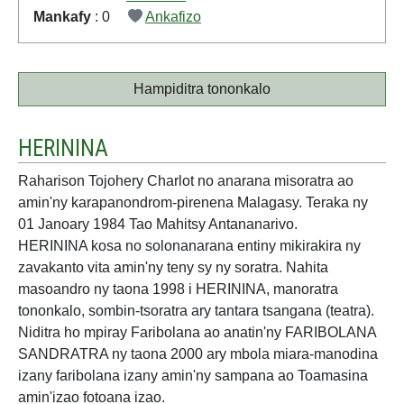
Mankafy
: 0
Ankafizo
Hampiditra tononkalo
HERININA
Raharison Tojohery Charlot no anarana misoratra ao
amin'ny karapanondrom-pirenena Malagasy. Teraka ny
01 Janoary 1984 Tao Mahitsy Antananarivo.
HERININA kosa no solonanarana entiny mikirakira ny
zavakanto vita amin'ny teny sy ny soratra. Nahita
masoandro ny taona 1998 i HERININA, manoratra
tononkalo, sombin-tsoratra ary tantara tsangana (teatra).
Niditra ho mpiray Faribolana ao anatin'ny FARIBOLANA
SANDRATRA ny taona 2000 ary mbola miara-manodina
izany faribolana izany amin'ny sampana ao Toamasina
amin'izao fotoana izao.