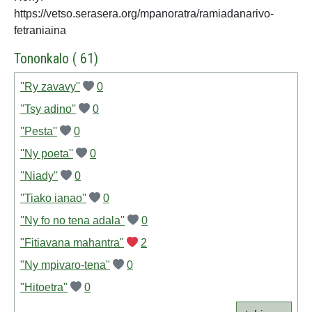
https://vetso.serasera.org/mpanoratra/ramiadanarivo-
fetraniaina
Tononkalo ( 61)
''Ry zavavy''
0
''Tsy adino''
0
''Pesta''
0
''Ny poeta''
0
''Niady''
0
''Tiako ianao''
0
''Ny fo no tena adala''
0
"Fitiavana mahantra"
2
"Ny mpivaro-tena"
0
"Hitoetra"
0