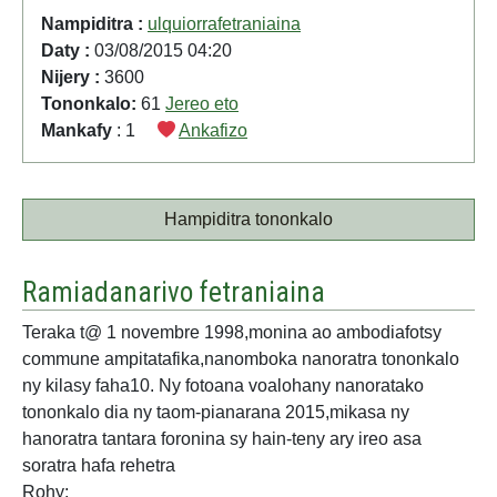
Nampiditra :
ulquiorrafetraniaina
Daty :
03/08/2015 04:20
Nijery :
3600
Tononkalo:
61
Jereo eto
Mankafy
: 1
Ankafizo
Hampiditra tononkalo
Ramiadanarivo fetraniaina
Teraka t@ 1 novembre 1998,monina ao ambodiafotsy
commune ampitatafika,nanomboka nanoratra tononkalo
ny kilasy faha10. Ny fotoana voalohany nanoratako
tononkalo dia ny taom-pianarana 2015,mikasa ny
hanoratra tantara foronina sy hain-teny ary ireo asa
soratra hafa rehetra
Rohy: