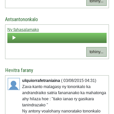
tohiny...
Antsantononkalo
Ny fahasalamako
Audio
Player
tohiny...
Hevitra farany
ulquiorrafetraniaina
( 03/08/2015 04:31)
Zava-kanto malagasy ny tononkalo ka
andrandraiko satria fanananako ka mahatonga
ahy hilaza hoe : "tiako ianao ry gasikara
tanindrazako "
Ny antony voalohany nanoratako tononkalo