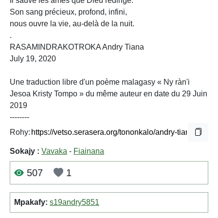
Il sauve les âmes que Dieu redirige.
Son sang précieux, profond, infini,
nous ouvre la vie, au-delà de la nuit.
.
RASAMINDRAKOTROKA Andry Tiana
July 19, 2020
Une traduction libre d'un poème malagasy « Ny ràn'i
Jesoa Kristy Tompo » du même auteur en date du 29 Juin
2019
--------
Rohy:
Sokajy :
Vavaka
-
Fiainana
507
1
Mpakafy:
s19andry5851