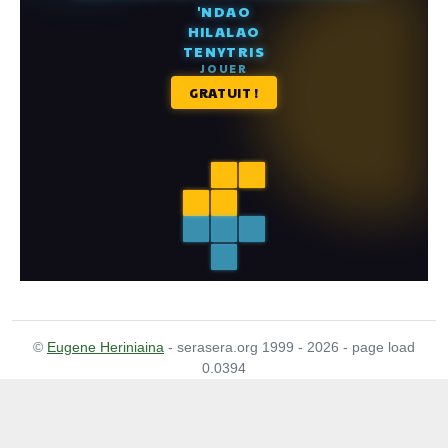
©
Eugene Heriniaina
- serasera.org 1999 - 2026 - page load
0.0394