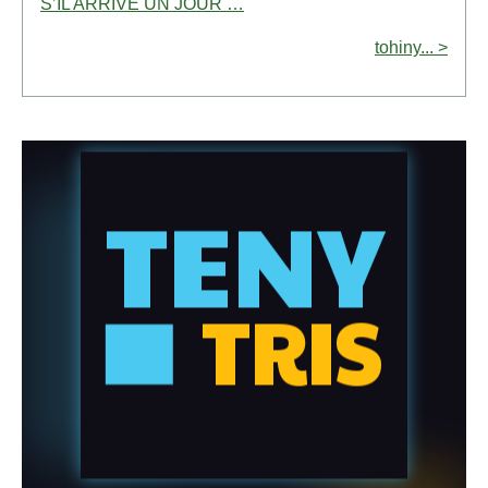
S’IL ARRIVE UN JOUR …
tohiny... >