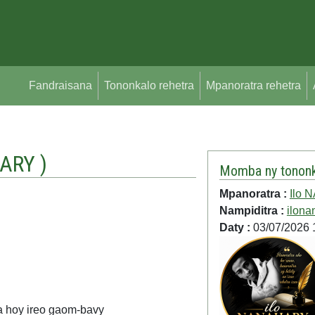
Fandraisana
Tononkalo rehetra
Mpanoratra rehetra
HARY
)
Momba ny tononk
Mpanoratra :
Ilo
Nampiditra :
ilona
Daty :
03/07/2026 
 hoy ireo gaom-bavy