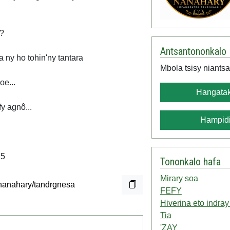
a?
Antsantononkalo
a ny ho tohin'ny tantara
Mbola tsisy niantsa
oe...
Hangatak
y agnô...
Hampidi
25
Tononkalo hafa
Mirary soa
FEFY
Hiverina eto indray
Tia
'ZAY