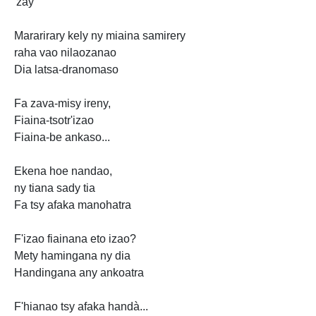
'zay
Mararirary kely ny miaina samirery
raha vao nilaozanao
Dia latsa-dranomaso
Fa zava-misy ireny,
Fiaina-tsotr'izao
Fiaina-be ankaso...
Ekena hoe nandao,
ny tiana sady tia
Fa tsy afaka manohatra
F'izao fiainana eto izao?
Mety hamingana ny dia
Handingana any ankoatra
F'hianao tsy afaka handà...