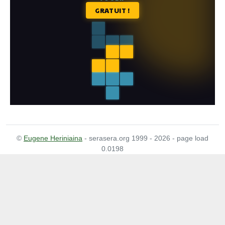
©
Eugene Heriniaina
- serasera.org 1999 - 2026 - page load
0.0198