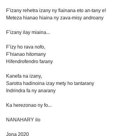
F'izany rehetra izany ny fiainana eto an-tany e!
Meteza hianao hiaina ny zava-misy androany
F'izany ilay miaina...
F'izy ho rava nofo,
F'hianao hitomany
Hifendrofendro farany
Kanefa na izany,
Sarotra hadinoina izay mety ho tantarany
Indrindra fa ny anarany
Ka herezonao ny fo...
NANAHARY ilo
Jona 2020