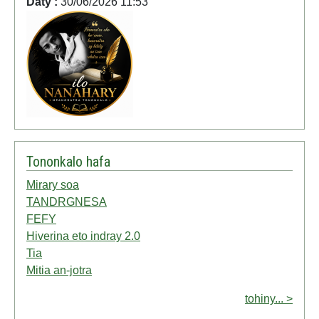
Daty :
30/06/2026 11:53
Tononkalo hafa
Mirary soa
TANDRGNESA
FEFY
Hiverina eto indray 2.0
Tia
Mitia an-jotra
tohiny... >