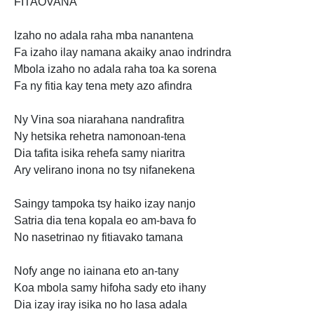
FITAOVANA
Izaho no adala raha mba nanantena
Fa izaho ilay namana akaiky anao indrindra
Mbola izaho no adala raha toa ka sorena
Fa ny fitia kay tena mety azo afindra
Ny Vina soa niarahana nandrafitra
Ny hetsika rehetra namonoan-tena
Dia tafita isika rehefa samy niaritra
Ary velirano inona no tsy nifanekena
Saingy tampoka tsy haiko izay nanjo
Satria dia tena kopala eo am-bava fo
No nasetrinao ny fitiavako tamana
Nofy ange no iainana eto an-tany
Koa mbola samy hifoha sady eto ihany
Dia izay iray isika no ho lasa adala