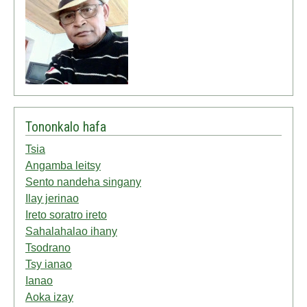
Tononkalo hafa
Tsia
Angamba leitsy
Sento nandeha singany
Ilay jerinao
Ireto soratro ireto
Sahalahalao ihany
Tsodrano
Tsy ianao
Ianao
Aoka izay