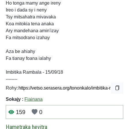
Ho tonga mamy ange ireny
Ireo i dada sy i neny
Tsy mitsahatra mivavaka
Koa mitokia tena anaka
Ary mandehana amin'izay
Fa mitsodrano izahay
Aza be ahiahy
Fa tianay foana ialahy
Imbitika Rambala - 15/09/18
--------
Rohy:
Sokajy :
Fiainana
159
0
Hametraka hevitra