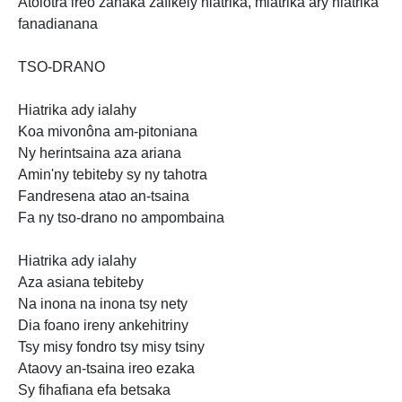
Atolotra ireo zanaka zafikely niatrika, miatrika ary hiatrika
fanadianana
TSO-DRANO
Hiatrika ady ialahy
Koa mivonôna am-pitoniana
Ny herintsaina aza ariana
Amin'ny tebiteby sy ny tahotra
Fandresena atao an-tsaina
Fa ny tso-drano no ampombaina
Hiatrika ady ialahy
Aza asiana tebiteby
Na inona na inona tsy nety
Dia foano ireny ankehitriny
Tsy misy fondro tsy misy tsiny
Ataovy an-tsaina ireo ezaka
Sy fihafiana efa betsaka