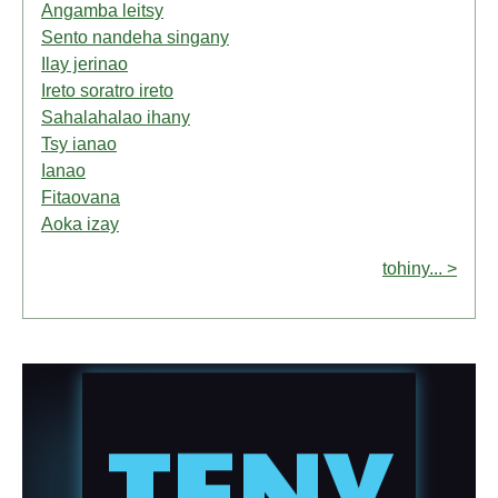
Angamba leitsy
Sento nandeha singany
Ilay jerinao
Ireto soratro ireto
Sahalahalao ihany
Tsy ianao
Ianao
Fitaovana
Aoka izay
tohiny... >