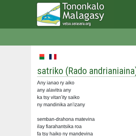
satriko (
Rado andrianiaina
Any ianao ry aiko
any alavitra any
ka tsy vitan'ity saiko
ny mandinika an'izany
semban-drahona matevina
ilay fiarahantsika roa
fa tsy haiko ny mandevina