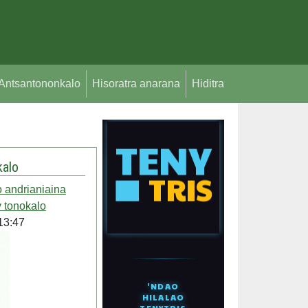
Antsantononkalo
Hisoratra anarana
Hiditra
alo
 andrianiaina
 tonokalo
13:47