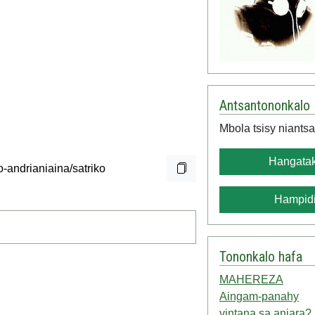
Antsantononkalo
Mbola tsisy niantsa
Hangatak
Hampidi
Tononkalo hafa
MAHEREZA
Aingam-panahy
vintana sa anjara?