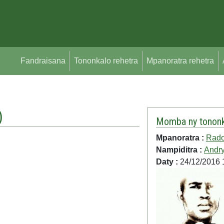
Fandraisana
Tononkalo rehetra
Mpanoratra rehetra
)
Momba ny tononk
Mpanoratra :
Rado
Nampiditra :
Andry
Daty :
24/12/2016 