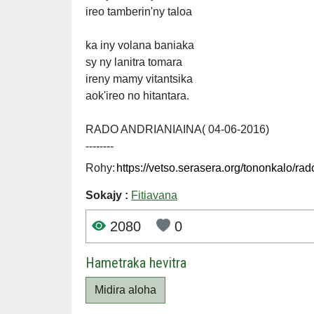
ireo tamberin'ny taloa
ka iny volana baniaka
sy ny lanitra tomara
ireny mamy vitantsika
aok'ireo no hitantara.
RADO ANDRIANIAINA( 04-06-2016)
--------
Rohy:
Sokajy :
Fitiavana
2080
0
Hametraka hevitra
Midira aloha