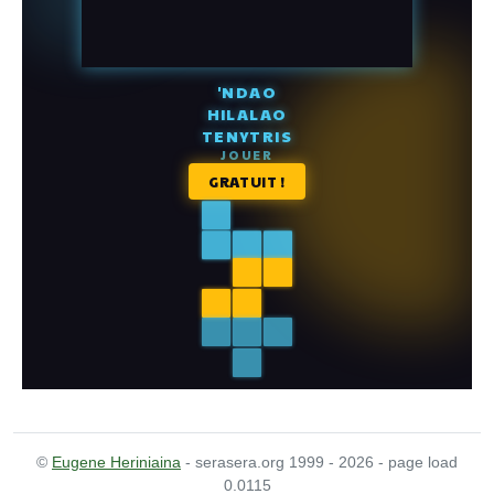
©
Eugene Heriniaina
- serasera.org 1999 - 2026 - page load
0.0115