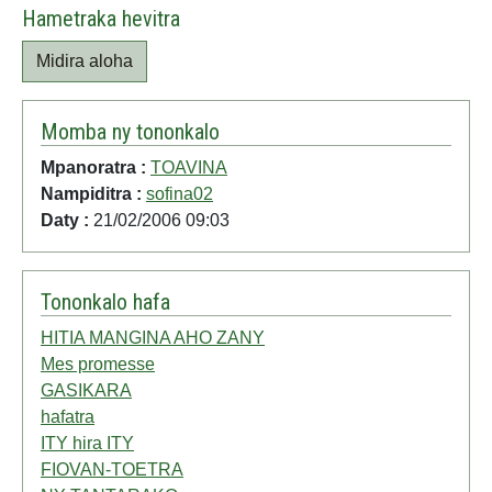
Hametraka hevitra
Midira aloha
Momba ny tononkalo
Mpanoratra :
TOAVINA
Nampiditra :
sofina02
Daty :
21/02/2006 09:03
Tononkalo hafa
HITIA MANGINA AHO ZANY
Mes promesse
GASIKARA
hafatra
ITY hira ITY
FIOVAN-TOETRA