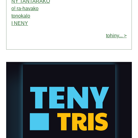
NY TANTARAKO
o! ra-havako
tonokalo
I NENY
tohiny... >