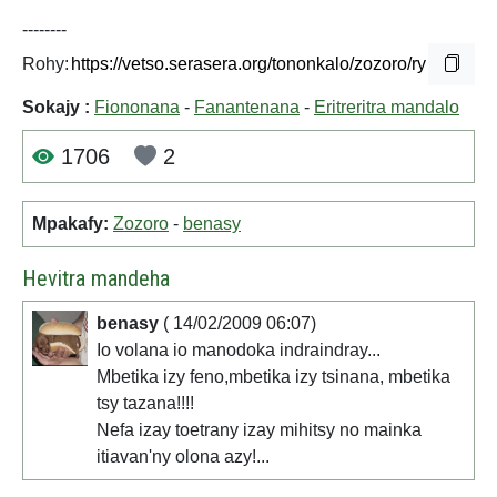
--------
Rohy:
Sokajy :
Fiononana
-
Fanantenana
-
Eritreritra mandalo
1706
2
Mpakafy:
Zozoro
-
benasy
Hevitra mandeha
benasy
( 14/02/2009 06:07)
Io volana io manodoka indraindray...
Mbetika izy feno,mbetika izy tsinana, mbetika
tsy tazana!!!!
Nefa izay toetrany izay mihitsy no mainka
itiavan'ny olona azy!...