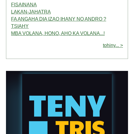
FISAINANA
LAKAN-JAHATRA
FA ANGAHA DIA IZAO IHANY NO ANDRO ?
TSIAHY
MBA VOLANA, HONO, AHO KA VOLANA...!
tohiny... >