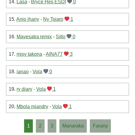
14.
Lasa
-
Bryce Hes ESDI
0
15.
Anio ihany
-
Ny Tsiaro
1
16.
Mavesatra remix
-
Sitlo
0
17.
misy takona
-
AINA77
3
18.
ianao
-
Vola
0
19.
ry diary
-
Vola
1
20.
Mbola miandry
-
Vola
1
1
2
3
Manaraka
Farany