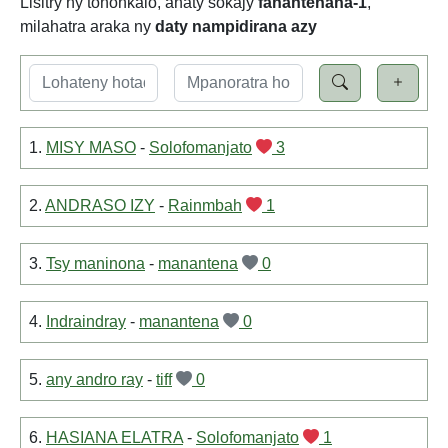
Lisitry ny tononkalo, anaty sokajy
fanantenana-1
,
milahatra araka ny
daty nampidirana azy
1.
MISY MASO
-
Solofomanjato
3
2.
ANDRASO IZY
-
Rainmbah
1
3.
Tsy maninona
-
manantena
0
4.
Indraindray
-
manantena
0
5.
any andro ray
-
tiff
0
6.
HASIANA ELATRA
-
Solofomanjato
1