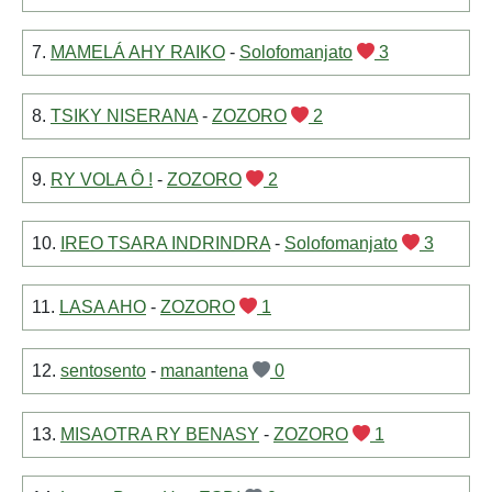
7.
MAMELÁ AHY RAIKO
-
Solofomanjato
3
8.
TSIKY NISERANA
-
ZOZORO
2
9.
RY VOLA Ô !
-
ZOZORO
2
10.
IREO TSARA INDRINDRA
-
Solofomanjato
3
11.
LASA AHO
-
ZOZORO
1
12.
sentosento
-
manantena
0
13.
MISAOTRA RY BENASY
-
ZOZORO
1