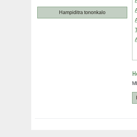
Hampiditra tononkalo
T
H
Mb