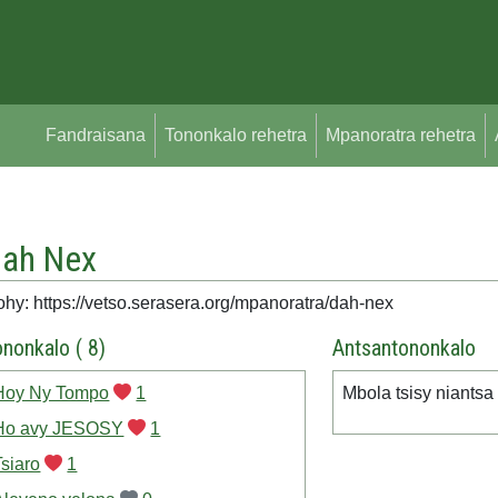
Fandraisana
Tononkalo rehetra
Mpanoratra rehetra
ah Nex
hy: https://vetso.serasera.org/mpanoratra/dah-nex
ononkalo ( 8)
Antsantononkalo
Hoy Ny Tompo
1
Mbola tsisy niantsa
Ho avy JESOSY
1
Tsiaro
1