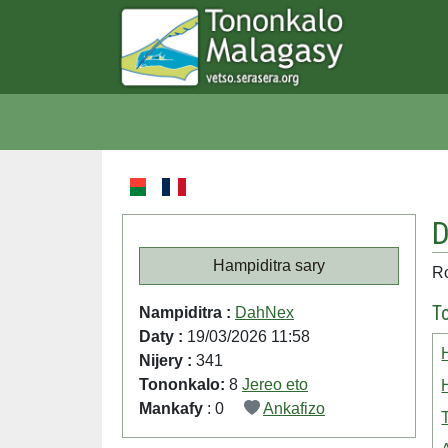
D
Hampiditra sary
Ro
T
Nampiditra :
DahNex
Daty :
19/03/2026 11:58
Nijery :
341
Tononkalo:
8
Jereo eto
Mankafy
: 0
Ankafizo