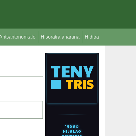
Antsantononkalo
Hisoratra anarana
Hiditra