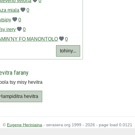
Aleveno velona
0
Aza miala
0
Atsipy
0
sy irery
0
AMIN'NY FO MANONTOLO
0
tohiny...
evitra farany
ola tsy misy hevitra
Hampiditra hevitra
©
Eugene Heriniaina
- serasera.org 1999 - 2026 - page load 0.0121